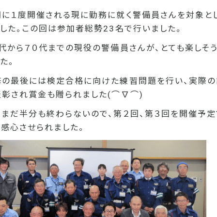
期に１度開催される現に勤務に就く警備員さんを対象と
ました。この回は参加者総勢23名で行いました。
０代から７０代までの現役の警備員さんが、とても楽しそ
た。
修の最後には検定合格に向けた練習問題を行い、実際の
表彰され賞金も贈られました(⌒∇⌒)
だまだ半分も終わらないので、第２回、第３回を開催予
と感心させられました。