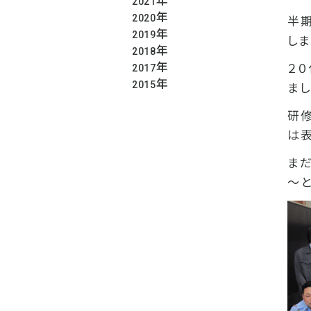
年
2021
年
2020
半
年
2019
し
年
2018
年
２
2017
年
2015
まし
研
は
ま
～