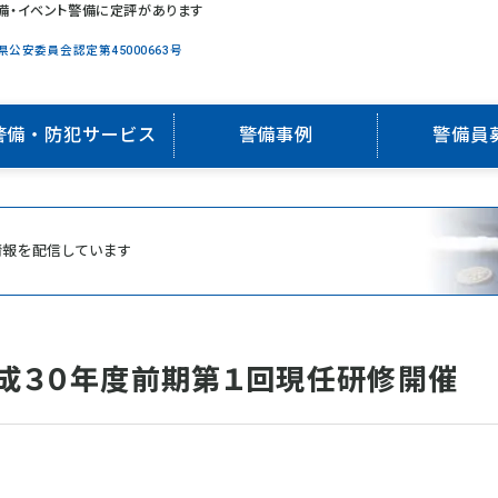
備・イベント警備に定評があります
県公安委員会認定第45000663号
警備・防犯サービス
警備事例
警備員
情報を配信しています
成３０年度前期第１回現任研修開催