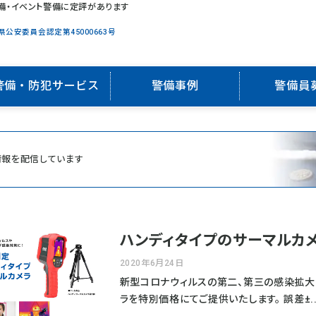
備・イベント警備に定評があります
県公安委員会認定第45000663号
警備・防犯サービス
警備事例
警備員
情報を配信しています
ハンディタイプのサーマルカ
2020年6月24日
新型コロナウィルスの第二、第三の感染拡大
ラを特別価格にてご提供いたします。 誤差±..