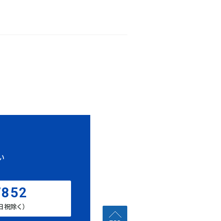
い
7852
土日祝除く）